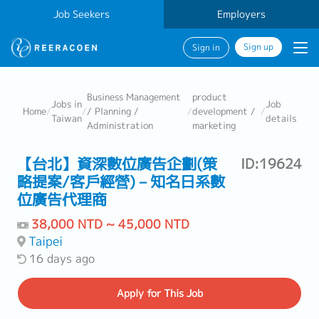
Job Seekers
Employers
Sign up
Sign in
Business Management
product
Jobs in
Job
Home
/
/
/ Planning /
/
development /
/
Taiwan
details
Administration
marketing
【台北】資深數位廣告企劃(策
ID:19624
略提案/客戶經營)－知名日系數
位廣告代理商
38,000 NTD ~ 45,000 NTD
Taipei
16 days ago
Apply
for This Job