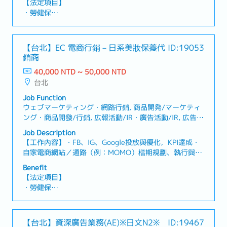
【法定項目】
理金流與物流流程・與出貨團隊及物流單位協作，確保訂
・勞健保
單正常履行・處理訂單與配送相關異常狀況▶通路與平台
・加班費
對接・負責通路／平台窗口對接（電商平台、合作通路
・各種休假（特別休假、婚假、喪假、生理假、產檢假、
等）・確認合作條件、上架流程及活動設定・協助通路營
陪產假、產假、育嬰假）
【台北】EC 電商行銷－日系美妝保養代
ID:19053
運優化與執行▶ 定價與利潤管理・依據成本與通路條件，
・退休金
銷商
協助設定商品販售價格・追蹤商品毛利與整體專案利潤表
現・配合活動與通路策略，調整定價與促銷機制▶數據與
40,000 NTD ~ 50,000 NTD
【公司福利】
對帳管理・每月進行系統對帳，確保銷售與金流數據正
台北
・獎金 (1年發放2次, 依照個人考核及公司狀況發放)
確・分析營運數據（銷售、毛利等），提出決策建議
・每個月業績獎金
Job Function
・紓壓金補助
ウェブマーケティング・網路行銷, 商品開発/マーケティ
・生日禮金、生日假、季度目標達成獎勵（EX:活動假）
ング・商品開發/行銷, 広報活動/IR・廣告活動/IR, 広告/
・每年提供一次健康檢查
プロモーション・廣告/宣傳
Job Description
・全媒體廣告知識訓練
【工作內容】・FB、IG、Google投放與優化，KPI達成・
・個人學習、專業進修補助
自家電商網站／通路（例：MOMO）檔期規劃、執行與成
・配備 Apple Mac 筆電
效檢核・會員／LINE 私域經營與 CRM 優化（CVR／
・每月部門午餐聚餐
Benefit
LTV）・行銷檔期與數據報表【魅力】・低加班、高彈
・彈性上下班時間&混合辦公
【法定項目】
性！・可跨 EC、社群、私域全面歷練！【公司簡介】・日
・國內外員工旅遊
・勞健保
系淵源之美妝事業於台北設點
※以上福利符合資格為通過3個月試用期之正職人員員
・加班費
・各種休假（特別休假、婚假、喪假、生理假、產檢假、
陪產假、產假、育嬰假）
【台北】資深廣告業務(AE)※日文N2※
ID:19467