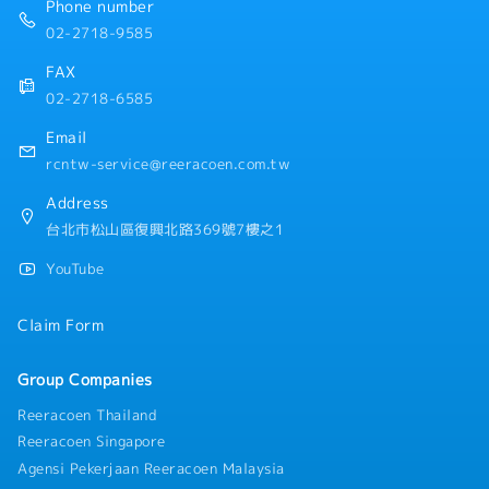
Phone number
理、預算管理・與內外部相關人員進行溝通協調與指導・
作）
市場調查、競品分析、趨勢分析・依據數據進行成效驗證
02-2718-9585
・入社日起即享有3天特休
與改善提案・為提升品牌價值與商品價值進行企劃與提案
・生日假（在職滿一年後，生日的前後1個月內可獲得生
FAX
日假）
02-2718-6585
・結婚紀念日假
・暑假2日（若為新進同仁，需於6月底前通過試用期）
Email
・Refresh休假（在籍1年以上3天，2年以上每年5天）
rcntw-service@reeracoen.com.tw
・Job Change制度
・新人研修、Skill Map培育
Address
・業務改善提案制度
台北市松山區復興北路369號7樓之1
・健康檢查（2年1次）
YouTube
Claim Form
Group Companies
Reeracoen Thailand
Reeracoen Singapore
Agensi Pekerjaan Reeracoen Malaysia