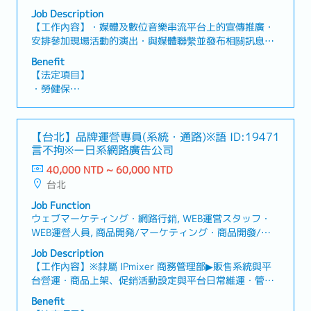
Job Description
【工作內容】・媒體及數位音樂串流平台上的宣傳推廣・
安排參加現場活動的演出・與媒體聯繫並發布相關訊息、
安排媒體採訪・台灣音樂市場的分析與報告・拓展業界或
Benefit
廠商的合作・日語音樂作品台灣版的製作・其他：企劃與
【法定項目】
製作宣傳活動 、KOL相關業務等【魅力】・因為是小而精
・勞健保
實的團隊，所以您可以參與從企劃到執行的全過程，提出
・加班費
的想法也更容易被採納！
・各種休假（特別休假、婚假、喪假、生理假、產檢假、
陪產假、產假、育嬰假）
【台北】品牌運營專員(系統・通路)※語
ID:19471
・退休金
言不拘※ー日系網路廣告公司
40,000 NTD ~ 60,000 NTD
【企業福利制度】
台北
・獎金（業績連動）：1年1次，約1個月份
・通勤交通補助
Job Function
・生日假
ウェブマーケティング・網路行銷, WEB運営スタッフ・
・依照工作安排，18點以後可隨時下班
WEB運營人員, 商品開発/マーケティング・商品開發/行
銷, 広報活動/IR・廣告活動/IR, 広告/プロモーション・廣
Job Description
告/宣傳
【工作內容】※隸屬 IPmixer 商務管理部▶販售系統與平
台營運・商品上架、促銷活動設定與平台日常維運・管理
訂單流程（下單→出貨→配送），確保整體流程順暢・進
Benefit
行系統操作與異常排查▶金流物流與訂單管理・串接並管