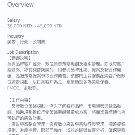
Overview
Salary
38,000 NTD ~ 45,000 NTD
Industry
廣告・行銷・公關業
Job Description
【職務說明】
負責品牌客戶經營、數位廣告策略規劃及專案管理。除既有客戶
經營外，亦有機會與廣代一同參與品牌比稿、提案及新合作開
發，透過策略提案爭取合作機會。該部門主要服務品牌客戶做數
位廣告規劃，以日系客戶為主，產業類型多為美妝保養、
FMCG、金融等。
【工作內容】
・品牌數位策略規劃：深入了解客戶品牌、市場趨勢與競品動
態，協助規劃數位行銷策略與媒體投放方案，將商業目標轉化為
可執行的廣告計畫。
・廣告專案整合管理：負責數位廣告專案執行與管理，涵蓋提案
規劃、進度控管、跨部門協作、成效追蹤與結案分析，確保專案