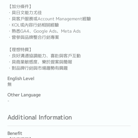
【加分條件】
・具日文能力尤佳
・具客戶服務或Account Management經驗
・KOL或內容行銷相關經驗
・熟悉GA4、Google Ads、Meta Ads
・曾參與品牌整合行銷專案
【理想特質】
・良好溝通協調能力、喜歡與客戶互動
・具商業敏感度、樂於提案與簡報
・對品牌行銷與市場趨勢有興趣
English Level
無
Other Language
-
Additional Information
Benefit