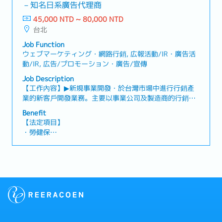
・退休金
－知名日系廣告代理商
45,000 NTD ~ 80,000 NTD
【公司福利】
台北
・員工制服（百貨）
・年度健康檢查
Job Function
・員工購物優惠
ウェブマーケティング・網路行銷, 広報活動/IR・廣告活
・尾牙春酒活動
動/IR, 広告/プロモーション・廣告/宣傳
・不定期員工旅遊福利
Job Description
【工作內容】▶新規事業開發・於台灣市場中進行行銷產
業的新客戶開發業務。主要以事業公司及製造商的行銷部
門為對象，銷售本公司的解決方案。具體而言，不限於
Benefit
BtoB或BtoC，針對行銷領域的課題提供解決方案的顧問式
【法定項目】
業務職。運用本公司所擁有的行銷資源（數位廣告、EC營
・勞健保
運、CRM、創意開發、媒體規劃至採購等），提供促進商
・加班費
品銷售的整體行銷支援。▶既有客戶維繫及業務擴展・承
・各種休假（特別休假、婚假、喪假、生理假、產檢假、
接客戶諮詢內容後，整理其背後的課題，思考「如何能更
陪產假、產假、育嬰假）
具吸引力地傳遞品牌與商品價值」，從企劃、提案到專案
・退休金
推進一貫負責。不僅是執行層面的角色，而是與客戶並肩
合作，串聯公司內部的企劃、製作與營運，推動整體專案
【公司福利】
向前進展的職責。▶共通事項：・訪談客戶課題與需求，
・年終獎金（依個人表現及公司業績浮動）
並進行問題整理・擬定行銷策略、品牌訴求及推廣企劃・
・人事考核調薪制度（1年2次）
製作提案書、企劃書並進行簡報・專案進度管理、時程管
・彈性居家辦公制度（在職半年後，享有1週1天遠端工