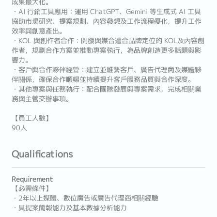
成果最大化。
・AI 行銷工具應用：運用 ChatGPT、Gemini 等生成式 AI 工具
協助市場研究、提案規劃、內容發想及工作流程優化，提升工作
效率與創意產出。
・KOL 與創作者合作：開發與媒合適合品牌定位的 KOL及內容創
作者，規劃合作方案並推動專案執行，為品牌創造更多話題與影
響力。
・客戶與合作夥伴經營：建立並維繫客戶、廣告代理商及媒體夥
伴關係，確保合作順暢並持續提升客戶服務品質與合作深度。
・其他專案與任務執行：配合團隊發展與專案需求，完成相關業
務與主管交辦事項。
【員工人數】
90人
Qualifications
Requirement
【必需條件】
・2年以上媒體、數位廣告或廣告代理商相關經驗
・具提案簡報能力及基本數據分析能力