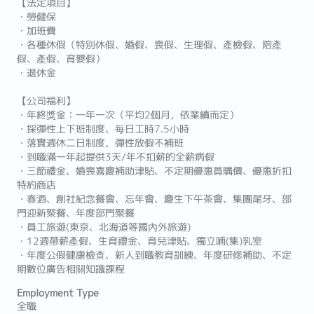
【法定項目】
・勞健保
・加班費
・各種休假（特別休假、婚假、喪假、生理假、產檢假、陪產
假、產假、育嬰假）
・退休金
【公司福利】
・年終獎金：一年一次（平均2個月，依業績而定）
・採彈性上下班制度、每日工時7.5小時
・落實週休二日制度，彈性放假不補班
・到職滿一年起提供3天/年不扣薪的全薪病假
・三節禮金、婚喪喜慶補助津貼、不定期優惠員購價、優惠折扣
特約商店
・春酒、創社紀念餐會、忘年會、慶生下午茶會、集團尾牙、部
門迎新聚餐、年度部門聚餐
・員工旅遊(東京、北海道等國內外旅遊)
・12週帶薪產假、生育禮金、育兒津貼、獨立哺(集)乳室
・年度公假健康檢查、新人到職教育訓練、年度研修補助、不定
期數位廣告相關知識課程
Employment Type
全職