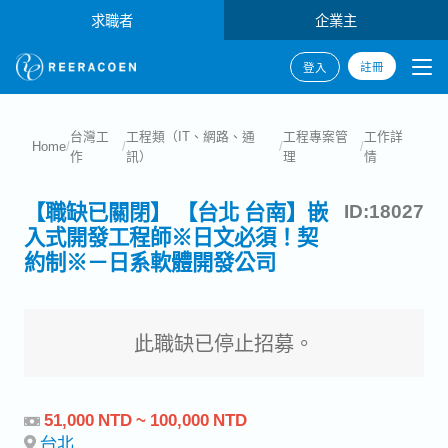
求職者
企業主
註冊
登入
台灣工
工程類（IT、網路、通
工程專案管
工作詳
Home
/
/
/
/
作
訊）
理
情
【職缺已關閉】 【台北 台南】嵌
ID:18027
入式開發工程師※日文必須！契
約制※－日系軟體開發公司
此職缺已停止招募。
51,000 NTD ~ 100,000 NTD
台北