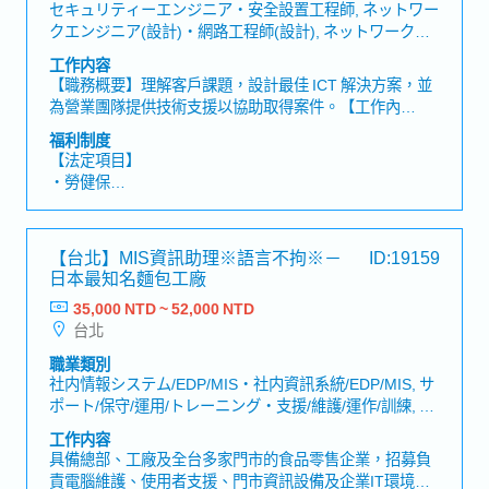
・員工旅遊、年終尾牙
セキュリティーエンジニア・安全設置工程師, ネットワー
・結婚津貼/生育津貼/喪葬補助
クエンジニア(設計)・網路工程師(設計), ネットワークエ
・資深優良員工特別補助
ンジニア(運用/保守)・網路工程師(運作/維護), 社内情報シ
工作内容
・健康檢查
ステム/EDP/MIS・社内資訊系統/EDP/MIS, サポート/保
【職務概要】理解客戶課題，設計最佳 ICT 解決方案，並
守/運用/トレーニング・支援/維護/運作/訓練
為營業團隊提供技術支援以協助取得案件。【工作內
容】・透過客戶訪談進行需求定義・設計網路、資安、伺
福利制度
服器、雲端等解決方案・製作提案書與架構圖・進行提案
【法定項目】
與產品 Demo・提供營業團隊技術支援
・勞健保
・加班費
・各種休假（特別休假、婚假、喪假、生理假、產檢假、
陪產假、產假、育嬰假）
【台北】MIS資訊助理※語言不拘※－
ID:19159
・退休金
日本最知名麵包工廠
35,000 NTD ~ 52,000 NTD
【公司福利】
台北
・年終獎金
・三節獎金
職業類別
・人事考核
社内情報システム/EDP/MIS・社内資訊系統/EDP/MIS, サ
・暑假兩天 (年資滿一年)
ポート/保守/運用/トレーニング・支援/維護/運作/訓練, そ
・年度員工旅遊 (視年度業績而定)
の他(IT/インターネット/通信)エンジニア・其他(IT/網路/
工作内容
・年度員工健康檢查
通訊)工程師
具備總部、工廠及全台多家門市的食品零售企業，招募負
責電腦維護、使用者支援、門市資訊設備及企業IT環境管