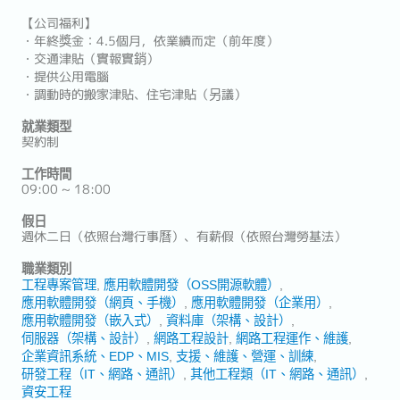
【公司福利】
・年終獎金：4.5個月，依業績而定（前年度）
・交通津貼（實報實銷）
・提供公用電腦
・調動時的搬家津貼、住宅津貼（另議）
就業類型
契約制
工作時間
09:00 ~ 18:00
假日
週休二日（依照台灣行事曆）、有薪假（依照台灣勞基法）
職業類別
工程專案管理
應用軟體開發（OSS開源軟體）
應用軟體開發（網頁、手機）
應用軟體開發（企業用）
應用軟體開發（嵌入式）
資料庫（架構、設計）
伺服器（架構、設計）
網路工程設計
網路工程運作、維護
企業資訊系統、EDP、MIS
支援、維護、營運、訓練
研發工程（IT、網路、通訊）
其他工程類（IT、網路、通訊）
資安工程