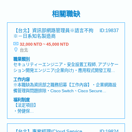
相關職缺
【台北】資訊部網路管理員※語言不拘
ID:19837
※－日系知名製造商
32,000 NTD ~ 45,000 NTD
台北
職業類別
セキュリティーエンジニア・安全設置工程師, アプリケー
ション開発エンジニア(企業向け)・應用程式開發工程師
(企業), ネットワークエンジニア(運用/保守)・網路工程師
工作内容
(運作/維護), 社内情報システム/EDP/MIS・社内資訊系
※本職缺為資訊部之職務招募【工作內容】・企業網路設
統/EDP/MIS, サポート/保守/運用/トレーニング・支援/維
備管理與問題排除・Cisco Switch、Cisco Secure
護/運作/訓練
Firewall、FortiGate、Ruckus AP、WSUS、AD管理・
福利制度
Windows Server管理: 例如Active Directory. DNS. DHCP.
【法定項目】
GPO. File Server. Print Server. WSUS・VPN憑證建置與
・勞健保
安裝
・加班費
・各種休假（特別休假、婚假、喪假、生理假、產檢假、
陪產假、產假、育嬰假）
【台北】專案經理(Cloud Service
ID:19824