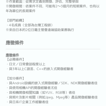
※作業範圍：從需求定義到開發、評估，完整參與
※開發期間：依案件不同，可能有2～3個月的短期案件，也有以
年為單位的長期案件
【部門結構】
・4名成員（全部為台灣工程師）
※來自日本的2位日籍主管會遠端協助業務執行
應徵條件
應徵條件
【必需條件】
・日文／日常會話程度以上
・具3年以上C語言、C++的嵌入式開發經驗者
【加分條件】
・具Android設備的嵌入式開發經驗／SDK、NDK開發經驗者佳
・具使用相機API的開發經驗者尤佳
・具相機開發相關知識（如YUV、RGB等）者佳
・具照片及影片相關（例如Jpeg、Mpeg等）產品開發經驗者佳
・具日系IT企業工作經驗者佳