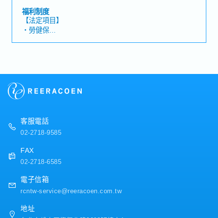
理的MIS資訊助理。【工作內容】・負責Windows電腦安
福利制度
裝、設定、日常維護及故障排除・協助Google
【法定項目】
Workspace、Microsoft Office、LibreOffice等辦公軟體的
・勞健保
設定及問題處理・負責印表機、周邊設備及其他資訊設備
・加班費
的安裝、維護與管理・執行使用者帳號建立、權限設定及
・各種休假(特別休假、婚假、喪假、生理假、產檢假、陪
日常帳號管理・進行軟硬體安裝、資訊設備設定、資產盤
產假、產假、育嬰假)
點及設備管理・透過遠端方式協助各門市排除電腦、網路
・退休金
及資訊設備相關問題・依實際需求前往門市進行設備維
修、安裝及現場資訊支援・與門市同仁溝通使用需求，協
【公司福利】
助改善資訊設備的操作體驗・依照學習進度，逐步參與
・年終獎金：一年一次※依業績而定
Windows Server及Active Directory管理・協助VMware虛
・職位津貼
擬化環境、NAS備份、網路設備及防火牆的基礎維運・建
・語學津貼
客服電話
立及更新資訊管理文件、操作手冊與SOP・參與公司資訊
・證照津貼
環境、工作流程及系統改善專案・其他主管交辦事項
02-2718-9585
・伙食津貼
・全勤津貼
FAX
・健康檢查（一年一次）
02-2718-6585
・三節禮金(春節、端午、中秋節)
・員工旅遊
電子信箱
rcntw-service@reeracoen.com.tw
地址