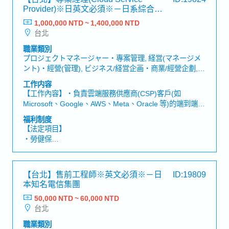
・退休金
Provider)※日英文必須※－日系綜合電
機製造商
1,000,000 NTD ~ 1,400,000 NTD
【公司福利】
台北
・年中、年終獎金(6月跟12月發放) *依照個人及公司營運
發放
職業類別
・1年1次調薪 (1年2次人事考核)
プロジェクトマネージャー・專案管理, 経営(マネージメ
・完整的國內外教育研修: 新人教育訓練、階層別教育訓
ント)・經營(管理), ビジネス/経営企画・商業/經營企劃,
練、專門技能教育訓練
その他(業務管理/経営(マネージメント)・其他(業務管理/
工作内容
・每年3萬語言學習補助: 英文、日文學習費補助及檢定獎
經營(管理))
【工作內容】・負責雲端服務供應商(CSP)客戶(如
勵金。
Microsoft、Google、AWS、Meta、Oracle 等)的端到端
・實支實付的通勤費(僅限大眾交通運輸)
(End-to-End)專案管理。・協調跨部門團隊合作，包括工
・三節禮金禮品
福利制度
程、研發、業務、製造、品質、供應鏈及客戶服務等單
・員工國內外旅遊、年度健康檢查。
【法定項目】
位。・管理專案時程、里程碑、風險及交付項目，涵蓋從
・員工及眷屬團體保險(含壽險、意外險、醫療險、癌症
・勞健保
RFQ(詢價) 至 MP(量產)的完整產品開發流程。・擔任客戶
險)。
・加班費
與公司內部各部門之間的主要溝通窗口。・推動問題解
・員工出差平安保險(含意外險及醫療險)
・各種休假（特別休假、婚假、喪假、生理假、產檢假、
決，確保工程變更(Engineering Change)能夠及時執
・優於政府機關行事曆的休假(暑假及黃金周休假)
陪產假、產假、育嬰假）
【台北】售前工程師※英文必須※－日
ID:19809
行。・協調產品驗證、產品認證(Qualification)及客戶驗收
・退休金
本知名電信集團
等相關作業。・監控專案成本、資源配置及專案獲利能
力。・準備高階管理層報告，並定期主持專案檢討會
50,000 NTD ~ 60,000 NTD
【公司福利】
議。・支援業務開發活動，並於CSP客戶中發掘新的商
台北
・年終績效獎金
機。・支援客戶來訪、海外現場專案執行、工廠稽核及商
・人事考核升遷制度 (1年2次)
職業類別
務會議等相關工作。【組織結構】・台灣公司全體：92人