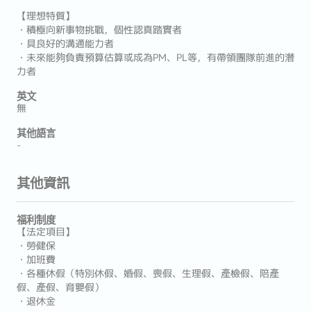
【理想特質】
・積極向新事物挑戰，個性認真踏實者
・具良好的溝通能力者
・未來能夠負責預算估算或成為PM、PL等，有帶領團隊前進的潛
力者
英文
無
其他語言
-
其他資訊
福利制度
【法定項目】
・勞健保
・加班費
・各種休假（特別休假、婚假、喪假、生理假、產檢假、陪產
假、產假、育嬰假）
・退休金