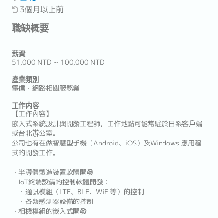
3個月以上前
職缺概要
薪資
51,000 NTD ~ 100,000 NTD
產業類別
電信・網路相關服務業
工作内容
【工作內容】
嵌入式系統設計與開發工程師，工作地點可能常駐於日系客戶端
或台北辦公室。
公司也有在做智慧型手機（Android、iOS）及Windows 應用程
式的開發工作。
・半導體製造裝置軟體開發
・IoT終端設備的控制軟體開發：
・通訊模組（LTE、BLE、WiFi等）的控制
・各類感測器設備的控制
・相機模組的嵌入式開發