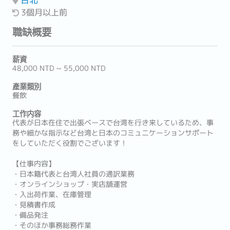
3個月以上前
職缺概要
薪資
48,000 NTD ~ 55,000 NTD
產業類別
餐飲
工作内容
代表が日本在住で出張ベースで台湾を行き来しているため、事
務や細かな指示など台湾と日本のコミュニケーションサポート
をしていただく役割でございます！
【仕事内容】
・日本籍代表と台湾人社員の通訳業務
・オンラインショップ・実店舗運営
・入出荷作業、在庫管理
・見積書作成
・備品発注
・そのほか事務総務作業