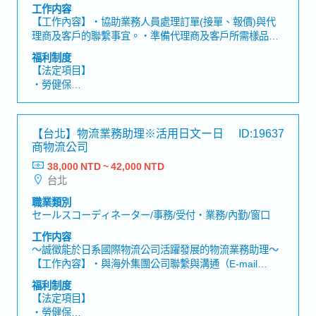
勤/窗口
工作内容
＜公司福利＞
【工作內容】・協助業務人員處理訂單(接單、報價)與代
・年終獎金
理商及客戶的聯繫事宜。・準備代理商及客戶所需樣品及
・業務津貼
文件，電話及e-mail回覆並確認相關問題需求。・保持與
・伙食津貼
福利制度
客戶、代理商及海外各據點間之聯繫，電話及e-mail回覆
・特別津貼
【法定項目】
並確認及調整交貨日期。・協助業務人員控管出貨，並處
・員工旅遊
・勞健保
理出貨相關文件作業。・負責追蹤工廠生產及協調出貨進
・尾牙
・加班費
度，並隨時掌控進度。・協助業務人員處理銷售業務相關
・健康檢查
・各種休假（特別休假、婚假、喪假、生理假、產檢假、
作業。・其他主管及業務交辦事項。【組織人數】52名
※上述月薪已包含業務・伙食・特別津貼。
陪產假、產假、育嬰假）
【台北】物流業務助理※活用日文ー日
ID:19637
・退休金
商物流公司
38,000 NTD ~ 42,000 NTD
【公司福利】
台北
・ 年度獎金 (夏季及冬季，2次/年) *視公司業績目標達成獎
金發放。職務類別，個人績效及整體業績達成情況，有所
職業類別
不同。過往平均約2個月以上。
セールスコーディネーター/事務/受付・業務/內勤/窗口
・完備的教育訓練制度 (公司內部教育訓練與外部專業機構
工作内容
研修，並提供自我進修機會)
～誠徵能於日系國際物流公司活躍發展的物流業務助理～
・人事考評 (1次/年) *根據工作表現，具調薪機會
【工作內容】・與海外集團公司聯繫與溝通（E-mail
・外語學習補助
等）・客戶對應與關係維護（E-mail 等）・資料整理、數
・員工旅遊
福利制度
據分析及文件製作・協助業務相關工作（報價單製作、市
・員工健康檢查
【法定項目】
場資訊蒐集等）・針對客戶提出的問題（如物流相關法
・交通津貼
・勞健保