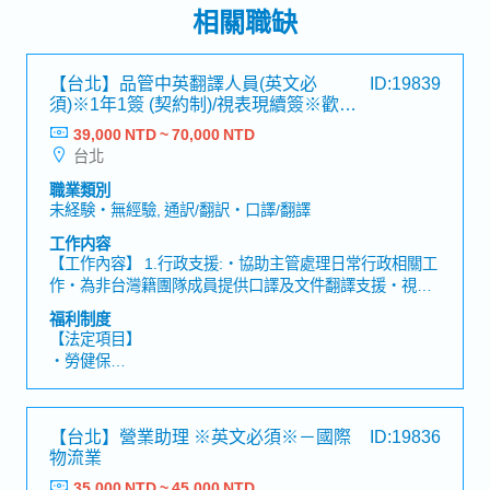
相關職缺
【台北】品管中英翻譯人員(英文必
ID:19839
須)※1年1簽 (契約制)/視表現續簽※歡迎
新鮮人－知名日系專案工程
39,000 NTD ~ 70,000 NTD
台北
職業類別
未経験・無經驗, 通訳/翻訳・口譯/翻譯
工作内容
【工作內容】 1.行政支援:・協助主管處理日常行政相關工
作・為非台灣籍團隊成員提供口譯及文件翻譯支援・視需
求參與與業主、供應商及其他相關單位的會議，並擔任會
福利制度
議口譯。 2.品質文件支援:・審查 EQP、檢驗程序手冊・
【法定項目】
追蹤供應商提交製造紀錄及品質相關文件的進度・審查、
・勞健保
彙整並整理品質紀錄，提交給業主。【職缺魅力】・參與
・加班費
大型發電廠專案建設，透過專案執行，實際支持台灣電力
・各種休假（特別休假、婚假、喪假、生理假、產檢假、
基礎建設發展，工作成果具明確社會價值與影響力・可直
陪產假、產假、育嬰假）
【台北】營業助理 ※英文必須※－國際
ID:19836
接參與設備品質管理作業，深入了解品管工作對工程進度
・退休金
物流業
及專案成果之影響，親身體會自身工作與專案推動成果間
的連結・擔任品管團隊之間的重要溝通窗口，直接參與跨
35,000 NTD ~ 45,000 NTD