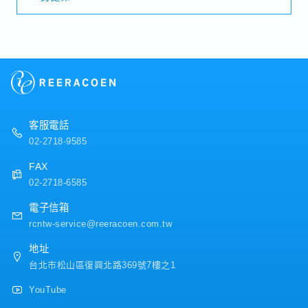
規、進出口規定等）進行調查並回覆・運用空運、海運、
・重視每位員工發展的多元溝通管道及人性化管理制度
・加班費
鐵路及卡車等運輸方式，協調並安排國際貨物進出口運輸
・部門定期聚餐補助金
・各種休假（特別休假、婚假、喪假、生理假、產檢假、
作業【補充資訊】・依業務需求，可能需陪同業務拜訪客
・婚喪喜慶補助
陪產假、產假、育嬰假）
戶，或前往物流據點、倉庫等現場進行訪查與確認
・員工提案改善獎金
・退休金
・三節獎金 (春節.端午.中秋)
・生日禮金
【公司福利】
(工讀生及約聘人員非比照正職福利)
獎金：固定1.25個月＋變動獎金（依公司業績發放）
客服電話
02-2718-9585
FAX
02-2718-6585
電子信箱
rcntw-service@reeracoen.com.tw
地址
台北市松山區復興北路369號7樓之1
YouTube