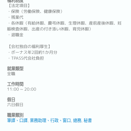
福利制度
【法定項目】
・保険（労働保険、健康保険）
・残業代
・各休暇（有給休暇、慶弔休暇、生理休暇、産前産後休暇、妊
娠検査休暇、出産の付き添い休暇、育児休暇）
・退職金
【会社独自の福利厚生】
・ボーナス年2回約1か月分
・TPASS代会社負担
就業類型
全職
工作時間
11:00 ~ 20:00
假日
六日假日
職業類別
筆譯、口譯
業務助理、行政、窗口
總務
秘書