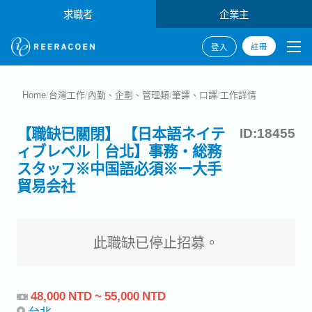
求職者
企業主
註冊
登入
Home
/
台灣工作
/
內勤、企劃、管理類
/
筆譯、口譯
/
工作詳情
【職缺已關閉】 【日本語ネイテ
ID:18455
ィブレベル｜台北】事務・総務
スタッフ※中国語必須※ー大手
貿易会社
此職缺已停止招募。
48,000 NTD ~ 55,000 NTD
台北