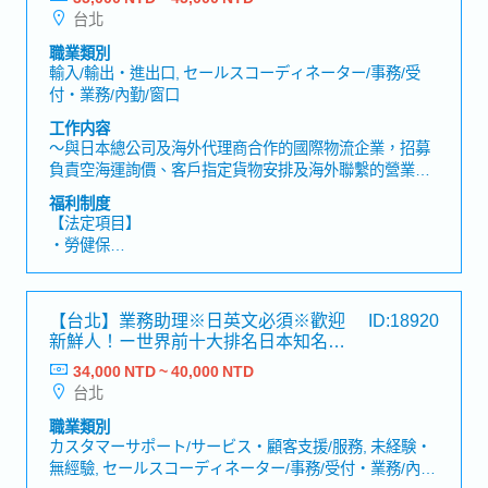
【公司福利】
國協作與決策執行・與現場工程團隊、供應商及日本總公
台北
・獎金 (年中/年終) *6月12月分發，過往平均約2個月
司等多方關係人密切合作，累積專案協調與溝通管理能力
・員工健康檢查津貼
職業類別
・伙食津貼 (含在薪資內)
輸入/輸出・進出口, セールスコーディネーター/事務/受
・通勤津貼
付・業務/內勤/窗口
工作内容
～與日本總公司及海外代理商合作的國際物流企業，招募
負責空海運詢價、客戶指定貨物安排及海外聯繫的營業助
理～【工作內容】・協助業務人員及客戶經理處理日常業
福利制度
務・處理客戶指定貨物及出貨相關作業・回覆既有客戶的
【法定項目】
需求・處理空運及海運詢價、報價作業・以Email為主與海
・勞健保
外代理商進行聯繫及協調・建立及管理客戶信用額度・建
・加班費
立及維護新客戶資料與相關紀錄・與公司內部相關部門聯
・各種休假（特別休假、婚假、喪假、生理假、產檢假、
繫並確認作業進度【魅力】・可透過與海外代理商聯繫，
陪產假、產假、育嬰假）
【台北】業務助理※日英文必須※歡迎
ID:18920
累積國際貿易及空海運實務知識。【產品／服務內容】・
・退休金
新鮮人！ー世界前十大排名日本知名連
國際物流服務・空運及海運服務・貨物運輸及進出口相關
接器大廠
服務
34,000 NTD ~ 40,000 NTD
【公司福利】
台北
＜法定＞
※依照日本法律規定
職業類別
・社會保險(健康保險、雇用保險、勞災保險、厚生年金保
カスタマーサポート/サービス・顧客支援/服務, 未経験・
險)
無經驗, セールスコーディネーター/事務/受付・業務/內