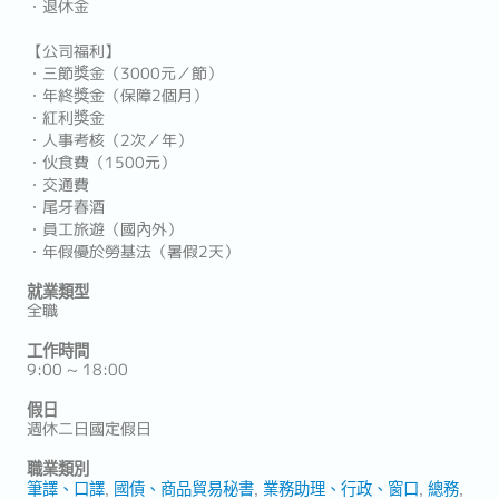
・退休金
【公司福利】
・三節獎金（3000元／節）
・年終獎金（保障2個月）
・紅利獎金
・人事考核（2次／年）
・伙食費（1500元）
・交通費
・尾牙春酒
・員工旅遊（國內外）
・年假優於勞基法（暑假2天）
就業類型
全職
工作時間
9:00 ~ 18:00
假日
週休二日國定假日
職業類別
筆譯、口譯
國債、商品貿易秘書
業務助理、行政、窗口
總務