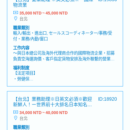
・退休金
物流業
及專案成果之影響，親身體會自身工作與專案推動成果間
的連結・擔任品管團隊之間的重要溝通窗口，直接參與跨
35,000 NTD ~ 45,000 NTD
【公司福利】
國協作與決策執行・與現場工程團隊、供應商及日本總公
台北
・獎金 (年中/年終) *6月12月分發，過往平均約2個月
司等多方關係人密切合作，累積專案協調與溝通管理能力
・員工健康檢查津貼
職業類別
・伙食津貼 (含在薪資內)
輸入/輸出・進出口, セールスコーディネーター/事務/受
・通勤津貼
付・業務/內勤/窗口
工作内容
～與日本總公司及海外代理商合作的國際物流企業，招募
負責空海運詢價、客戶指定貨物安排及海外聯繫的營業助
理～【工作內容】・協助業務人員及客戶經理處理日常業
福利制度
務・處理客戶指定貨物及出貨相關作業・回覆既有客戶的
【法定項目】
需求・處理空運及海運詢價、報價作業・以Email為主與海
・勞健保
外代理商進行聯繫及協調・建立及管理客戶信用額度・建
・加班費
立及維護新客戶資料與相關紀錄・與公司內部相關部門聯
・各種休假（特別休假、婚假、喪假、生理假、產檢假、
繫並確認作業進度【魅力】・可透過與海外代理商聯繫，
陪產假、產假、育嬰假）
【台北】業務助理※日英文必須※歡迎
ID:18920
累積國際貿易及空海運實務知識。【產品／服務內容】・
・退休金
新鮮人！ー世界前十大排名日本知名連
國際物流服務・空運及海運服務・貨物運輸及進出口相關
接器大廠
服務
34,000 NTD ~ 40,000 NTD
【公司福利】
台北
＜法定＞
※依照日本法律規定
職業類別