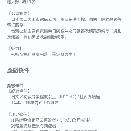
總人數: 約19名
【公司概要】
・日本第二大上市電信公司，主要提供手機、固網、網際網路等
電信服務。
・台灣據點主要負責協助日商客戶之伺服器及網路設備等IT規劃
及建置，資訊安全及雲端服務等。
【魅力】
・考核及福利制度完善！穩定發展中！
應徵條件
應徵條件
【必須條件】
・日文／初級商業程度以上 (JLPT N2) *社內外溝通
・1年以上總務內勤工作經驗
【加分條件】
・IT系統整合商產業經驗者 (ICT或SI業界尤佳)
・對電腦網路產業有興趣者