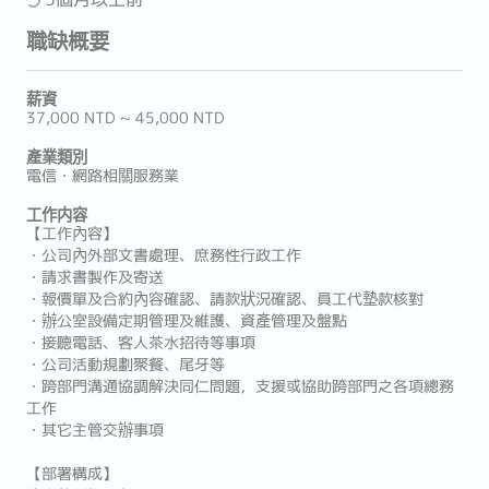
職缺概要
薪資
37,000 NTD ~ 45,000 NTD
產業類別
電信・網路相關服務業
工作内容
【工作內容】
・公司內外部文書處理、庶務性行政工作
・請求書製作及寄送
・報價單及合約內容確認、請款狀況確認、員工代墊款核對
・辦公室設備定期管理及維護、資產管理及盤點
・接聽電話、客人茶水招待等事項
・公司活動規劃聚餐、尾牙等
・跨部門溝通協調解決同仁問題，支援或協助跨部門之各項總務
工作
・其它主管交辦事項
【部署構成】