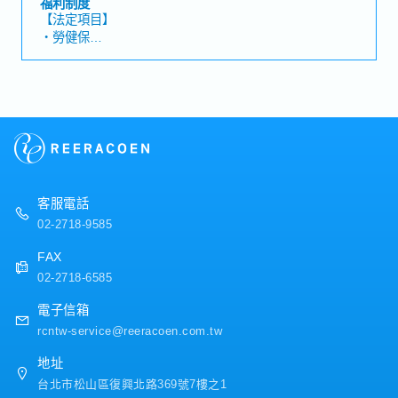
福利制度
據分析及文件製作・協助業務相關工作（報價單製作、市
・員工健康檢查
【法定項目】
場資訊蒐集等）・針對客戶提出的問題（如物流相關法
・交通津貼
・勞健保
規、進出口規定等）進行調查並回覆・運用空運、海運、
・重視每位員工發展的多元溝通管道及人性化管理制度
・加班費
鐵路及卡車等運輸方式，協調並安排國際貨物進出口運輸
・部門定期聚餐補助金
・各種休假（特別休假、婚假、喪假、生理假、產檢假、
作業【補充資訊】・依業務需求，可能需陪同業務拜訪客
・婚喪喜慶補助
陪產假、產假、育嬰假）
戶，或前往物流據點、倉庫等現場進行訪查與確認
・員工提案改善獎金
・退休金
・三節獎金 (春節.端午.中秋)
・生日禮金
【公司福利】
(工讀生及約聘人員非比照正職福利)
獎金：固定1.25個月＋變動獎金（依公司業績發放）
客服電話
02-2718-9585
FAX
02-2718-6585
電子信箱
rcntw-service@reeracoen.com.tw
地址
台北市松山區復興北路369號7樓之1