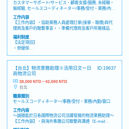
・社會保險(健康保險、雇用保險、勞災保險、厚生年金保
カスタマーサポート/サービス・顧客支援/服務, 未経験・
險)
無經驗, セールスコーディネーター/事務/受付・業務/內
勤/窗口
工作内容
＜公司福利＞
【工作內容】・協助業務人員處理訂單(接單、報價)與代
・年終獎金
理商及客戶的聯繫事宜。・準備代理商及客戶所需樣品及
・業務津貼
文件，電話及e-mail回覆並確認相關問題需求。・保持與
・伙食津貼
福利制度
客戶、代理商及海外各據點間之聯繫，電話及e-mail回覆
・特別津貼
【法定項目】
並確認及調整交貨日期。・協助業務人員控管出貨，並處
・員工旅遊
・勞健保
理出貨相關文件作業。・負責追蹤工廠生產及協調出貨進
・尾牙
・加班費
度，並隨時掌控進度。・協助業務人員處理銷售業務相關
・健康檢查
・各種休假（特別休假、婚假、喪假、生理假、產檢假、
作業。・其他主管及業務交辦事項。【組織人數】52名
※上述月薪已包含業務・伙食・特別津貼。
陪產假、產假、育嬰假）
【台北】物流業務助理※活用日文ー日
ID:19637
・退休金
商物流公司
38,000 NTD ~ 42,000 NTD
【公司福利】
台北
・ 年度獎金 (夏季及冬季，2次/年) *視公司業績目標達成獎
金發放。職務類別，個人績效及整體業績達成情況，有所
職業類別
不同。過往平均約2個月以上。
セールスコーディネーター/事務/受付・業務/內勤/窗口
・完備的教育訓練制度 (公司內部教育訓練與外部專業機構
工作内容
研修，並提供自我進修機會)
～誠徵能於日系國際物流公司活躍發展的物流業務助理～
・人事考評 (1次/年) *根據工作表現，具調薪機會
【工作內容】・與海外集團公司聯繫與溝通（E-mail
・外語學習補助
等）・客戶對應與關係維護（E-mail 等）・資料整理、數
・員工旅遊