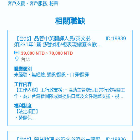
客戶支援、客戶服務
秘書
相關職缺
【台北】品管中英翻譯人員(英文必
ID:19839
須)※1年1簽 (契約制)/視表現續簽※歡迎
新鮮人－知名日系專案工程
39,000 NTD ~ 70,000 NTD
台北
職業類別
未経験・無經驗, 通訳/翻訳・口譯/翻譯
工作内容
【工作內容】 1.行政支援:・協助主管處理日常行政相關工
作・為非台灣籍團隊成員提供口譯及文件翻譯支援・視需
求參與與業主、供應商及其他相關單位的會議，並擔任會
福利制度
議口譯。 2.品質文件支援:・審查 EQP、檢驗程序手冊・
【法定項目】
追蹤供應商提交製造紀錄及品質相關文件的進度・審查、
・勞健保
彙整並整理品質紀錄，提交給業主。【職缺魅力】・參與
・加班費
大型發電廠專案建設，透過專案執行，實際支持台灣電力
・各種休假（特別休假、婚假、喪假、生理假、產檢假、
基礎建設發展，工作成果具明確社會價值與影響力・可直
陪產假、產假、育嬰假）
【台北】營業助理 ※英文必須※－國際
ID:19836
接參與設備品質管理作業，深入了解品管工作對工程進度