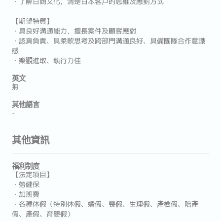
・了解日商文化，清楚日本客戶的思維及應對方式
【期望特質】
・具良好溝通能力，擅長案件及顧客應對
・認真負責、具柔軟思考及跨部門溝通良好、具備團隊合作意識
感
・樂觀進取、執行力佳
英文
無
其他語言
-
其他資訊
福利制度
【法定項目】
・勞健保
・加班費
・各種休假（特別休假、婚假、喪假、生理假、產檢假、陪產
假、產假、育嬰假）