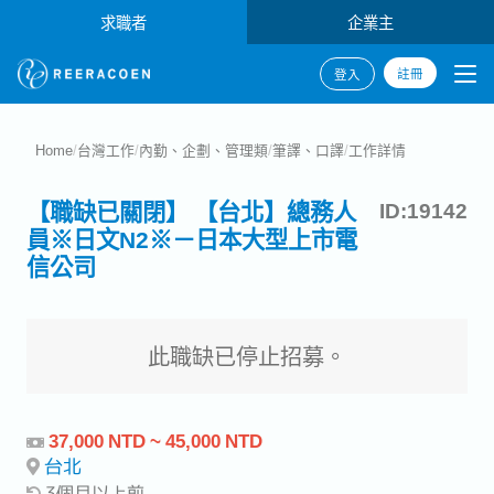
求職者
企業主
註冊
登入
Home
/
台灣工作
/
內勤、企劃、管理類
/
筆譯、口譯
/
工作詳情
【職缺已關閉】 【台北】總務人
ID:19142
員※日文N2※－日本大型上市電
信公司
此職缺已停止招募。
37,000 NTD ~ 45,000 NTD
台北
3個月以上前