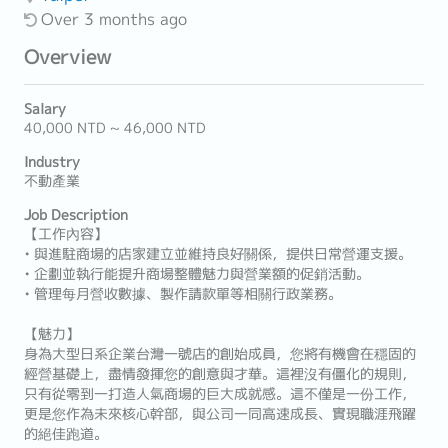
Over 3 months ago
Overview
Salary
40,000 NTD ~ 46,000 NTD
Industry
不動產業
Job Description
【工作內容】
• 與進駐商場的店家建立並維持良好關係，提供日常營運支援。
• 企劃並執行能提升商場整體魅力與營業額的促銷活動。
• 管理每月營收數據、製作請款單等相關行政業務。
【魅力】
身為大型日系企業台灣一號店的創始成員，您將有機會在穩固的
經營基礎上，盡情發揮您的創意與才華。這裡沒有僵化的規則，
只有從零到一打造人氣商場的巨大成就感。這不僅是一份工作，
更是您作為未來核心幹部，與公司一同高速成長、實現職涯飛躍
的絕佳跑道。