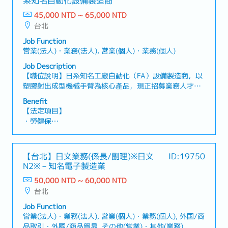
系知名自動化設備製造商⁻
45,000 NTD ~ 65,000 NTD
台北
Job Function
営業(法人)・業務(法人), 営業(個人)・業務(個人)
Job Description
【職位說明】日系知名工廠自動化（FA）設備製造商，以
塑膠射出成型機械手臂為核心產品，現正招募業務人才！
【工作內容】・維護既有客戶關係，並進行提案型業務・
Benefit
運用休眠客戶名單等資源，開發新客戶・依據客戶需求提
【法定項目】
出最適合的產品方案・製作報價單・管理產品交期及出貨
・勞健保
時程・拜訪客戶並進行業務洽談【補充資訊】・提供公司
・加班費
公務車・主要客戶產業：電子相關、醫療產業、容器製造
・各種休假（特別休假、婚假、喪假、生理假、產檢假、
相關、日用品／雜貨相關產業
陪產假、產假、育嬰假）
【台北】日文業務(係長/副理)※日文
ID:19750
・退休金
N2※－知名電子製造業
50,000 NTD ~ 60,000 NTD
【公司福利】
台北
・獎金：約1.5個月～※依公司營運績效及個人績效發放
・伙食費
Job Function
・交通津貼
営業(法人)・業務(法人), 営業(個人)・業務(個人), 外国/商
品取引・外國/商品貿易, その他(営業)・其他(業務)