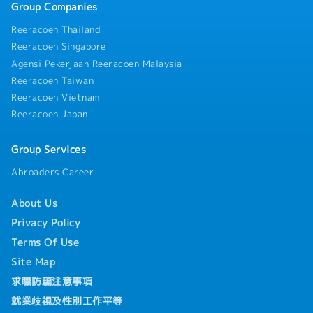
Group Companies
Reeracoen Thailand
Reeracoen Singapore
Agensi Pekerjaan Reeracoen Malaysia
Reeracoen Taiwan
Reeracoen Vietnam
Reeracoen Japan
Group Services
Abroaders Career
About Us
Privacy Policy
Terms Of Use
Site Map
求職防騙注意事項
就業歧視及性別工作平等