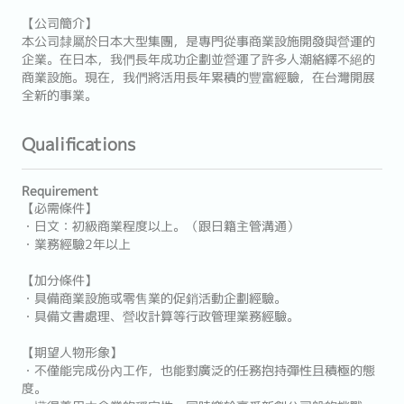
【公司簡介】
本公司隸屬於日本大型集團，是專門從事商業設施開發與營運的
企業。在日本，我們長年成功企劃並營運了許多人潮絡繹不絕的
商業設施。現在，我們將活用長年累積的豐富經驗，在台灣開展
全新的事業。
Qualifications
Requirement
【必需條件】
・日文：初級商業程度以上。（跟日籍主管溝通）
・業務經驗2年以上
【加分條件】
・具備商業設施或零售業的促銷活動企劃經驗。
・具備文書處理、營收計算等行政管理業務經驗。
【期望人物形象】
・不僅能完成份內工作，也能對廣泛的任務抱持彈性且積極的態
度。