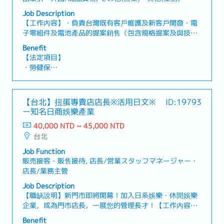
Job Description
【工作內容】・負責台灣既有客戶維護及新客戶開發・電
子零組件及電池產品的提案銷售（包含規格提案及與技術
部門協調）・根據客戶需求進行產品選型，並提供問題解
Benefit
決方案・負責報價製作、價格協商及合約簽訂・與公司內
【法定項目】
部相關部門（研發、品質、生產）密切合作與協調
・勞健保
・加班費
・各種休假（特別休假、婚假、喪假、生理假、產檢假、
陪產假、產假、育嬰假）
【台北】扭蛋專賣店店長※活用日文※
ID:19793
・退休金
ー知名日商娛樂產業
40,000 NTD ~ 45,000 NTD
【公司福利】
台北
・年終獎金 (約1.5個月)
・勞動/中秋/春節禮金
Job Function
・中秋禮券/春節禮券/生日禮券
販売接客・販售接待, 店長/営業スタッフマネージャー・
・英日語言津貼、效率津貼、其他技術津貼、交通津貼
店長/業務主管
・日文語言進修、自主專業外部訓練、年度教育訓練
Job Description
・結婚禮券、住院慰問禮券
【職缺說明】新門市即將開幕！加入日系娛樂・休閒娛樂
・健康檢查
企業，成為門市店長，一展您的管理長才！【工作內容】
➤門市例行工作・每日開閉店作業・進貨、搬貨、補貨・
Benefit