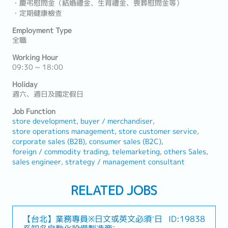
・慶弔慰問金（結婚禮金、生育禮金、喪葬慰問金等）
・定期健康檢查
Employment Type
全職
Working Hour
09:30 ~ 18:00
Holiday
週六、週日及國定假日
Job Function
store development
buyer / merchandiser
store operations management
store customer service
corporate sales (B2B)
consumer sales (B2C)
foreign / commodity trading
telemarketing
others Sales
sales engineer
strategy / management consultant
RELATED JOBS
【台北】業務專員※日文或英文必須⁻日
ID:19838