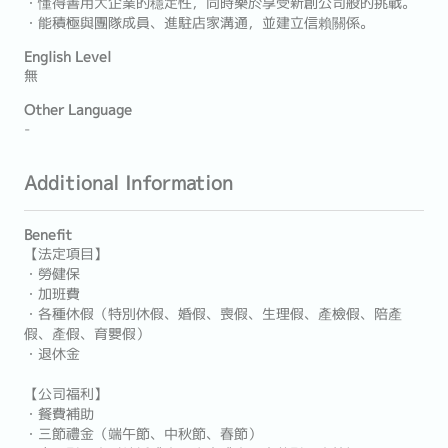
・懂得善用大企業的穩定性，同時樂於享受新創公司般的挑戰。
・能積極與團隊成員、進駐店家溝通，並建立信賴關係。
English Level
無
Other Language
-
Additional Information
Benefit
【法定項目】
・勞健保
・加班費
・各種休假（特別休假、婚假、喪假、生理假、產檢假、陪產
假、產假、育嬰假）
・退休金
【公司福利】
・餐費補助
・三節禮金（端午節、中秋節、春節）