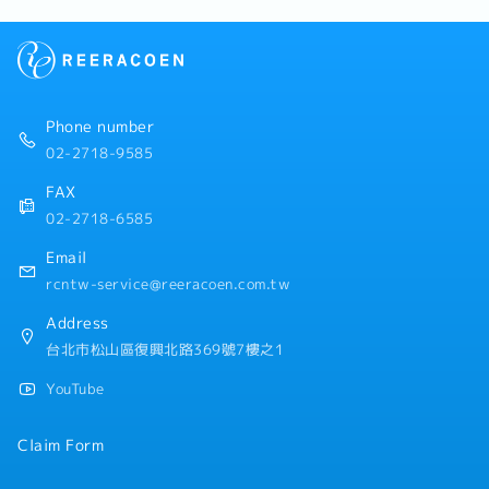
職滿一年至日本總部研修一週
・退休金
【企業福利】
・績效獎金 (1年2次發放，基本1.6個月)
・人事考核、調薪制度 (1年2次)
・員工健康檢查 (1年1次)
Phone number
・新任到職即享有每半年3天的心靈充電假
02-2718-9585
・額外支付證照津貼
・證照課程訓練費用補助 (公司指定項目)
FAX
・迎新會、慶生會、部門聚餐、三節禮品
02-2718-6585
・免費零食無限供應、免費咖啡無限供應
・員工國內旅遊、家庭日
Email
rcntw-service@reeracoen.com.tw
Address
台北市松山區復興北路369號7樓之1
YouTube
Claim Form