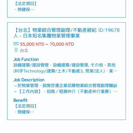
機台故障排除及維修・顧客應對及客訴處理・百貨樓管應
【法定項目】
對➤門市運營及管理・定期報表整理，彙報並分析每月業
・勞健保
績狀況・計時人員招募、排班及管理・庫存及金錢管理・
・加班費
周邊市場調查及競合廠商分析・總公司聯繫及交辦事項處
・各種休假（特別休假、婚假、喪假、生理假、產檢假、
理
陪產假、產假、育嬰假）
【台北】物業綜合管理副理/不動產經紀
ID:19678
・退休金
人－日本知名集團物業管理事業
55,000 NTD ~ 70,000 NTD
【公司福利】
台北
・年終獎金（*視公司營運而定，過往平均1~2個月）
・人事考評（一年1次）
Job Function
・三節禮金 (禮券)
設備建築/建設管理・設備建築/建設管理, その他・其他
・勞退提撥、員工團體保險
(科学Technology(建築/土木/不動産)), 営業(法人)・業務
・每月通勤津貼 ( 上限2,000，實支實付 )
(法人), 営業(個人)・業務(個人), その他(営業)・其他(業
Job Description
・颱風出勤津貼
務)
～於物業管理・設施營運企業招募物業綜合管理副理職缺
・定期健康檢查（可申請公假及交通費）
～【工作內容】・招商／租賃仲介（不動產仲介業務）制
・婚喪喜慶補助
度建立・提供商辦大樓內企業承租戶日常營運需求及諮
Benefit
詢・維持協力廠商履約成效及業務執行力・建築物永續維
【法定項目】
運管理業務執行・管理團隊人員及工作，教育人員・業主
・勞健保
窗口,客戶之應對,跨部門溝通・支援公司其他案場・協助案
・加班費
場駐點主管・新建規劃案專案協助・執行主管交辦事項
・各種休假(特別休假、婚假、喪假、生理假、產檢假、陪
【補充資訊】・工作地點會調動( 目前以台北市為主)・入
產假、產假、育嬰假)