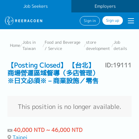
Job Seekers
Employers
Sign up
Sign in
Jobs in
Food and Beverage
store
Job
Home
/
/
/
/
Taiwan
/ Service
development
details
【Posting Closed】 【台北】
ID:19111
商場營運區域督導（多店管理）
※日文必須※－商業設施／零售
This position is no longer available.
40,000 NTD ~ 46,000 NTD
Taipei