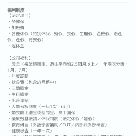
福利制度
【法定項目】
・勞健保
・加班費
・各種休假（特別休假、婚假、喪假、生理假、產檢假、陪產
假、產假、育嬰假）
・退休金
【公司福利】
・獎金（視業績而定，過往平均約2.5個月以上／一年兩次分發：
1月、7月）
・年度調薪
・伙食費（包含於月薪中）
・三節禮金
・生日禮金
・出差津貼
・人事考核制度（一年1次：6月）
・婚喪慶弔禮金或慰問金、員工團保
・優於勞基法請／休假制度（法定休假／暑假）
・教育研習（外語學習補助／OJT／內部及外部研習）
・健康檢查（一年一次）