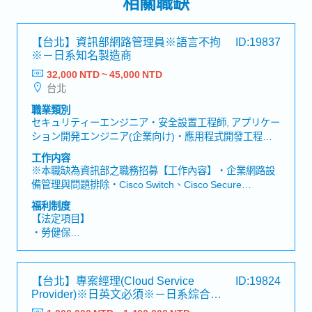
相關職缺
【台北】資訊部網路管理員※語言不拘
ID:19837
※－日系知名製造商
32,000 NTD ~ 45,000 NTD
台北
職業類別
セキュリティーエンジニア・安全設置工程師, アプリケー
ション開発エンジニア(企業向け)・應用程式開發工程師
(企業), ネットワークエンジニア(運用/保守)・網路工程師
工作内容
(運作/維護), 社内情報システム/EDP/MIS・社内資訊系
※本職缺為資訊部之職務招募【工作內容】・企業網路設
統/EDP/MIS, サポート/保守/運用/トレーニング・支援/維
備管理與問題排除・Cisco Switch、Cisco Secure
護/運作/訓練
Firewall、FortiGate、Ruckus AP、WSUS、AD管理・
福利制度
Windows Server管理: 例如Active Directory. DNS. DHCP.
【法定項目】
GPO. File Server. Print Server. WSUS・VPN憑證建置與
・勞健保
安裝
・加班費
・各種休假（特別休假、婚假、喪假、生理假、產檢假、
陪產假、產假、育嬰假）
【台北】專案經理(Cloud Service
ID:19824
・退休金
Provider)※日英文必須※－日系綜合電
機製造商