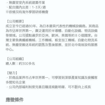
・無塵室室內系統建置作業
・配合國內出差：1-3天/週
※依情況有海外學習研修機會
【公司概要】
成立至今已超過80年、為日本最具代表性的機械設備商。其商品
為市佔率世界第一，廣泛運用於半導體、自動化設備、物流設備
等領域。公司據點遍步於亞洲、歐洲、美國等約８０個國家。台
灣主要負責纖維機械、工作機械、板金加工機械、自動化物流系
統、無塵室搬送系統的銷售及售後服務，並於北中南皆設有服務
中心。
【公司組織】
總人數：約300多名
【魅力】
・於商品業界市占率世界第一，可學習到深厚產業知識及接觸客
多間知名企業
・公司內部福利制度完善且職涯規劃明確、可不斷向上成長
應徵條件