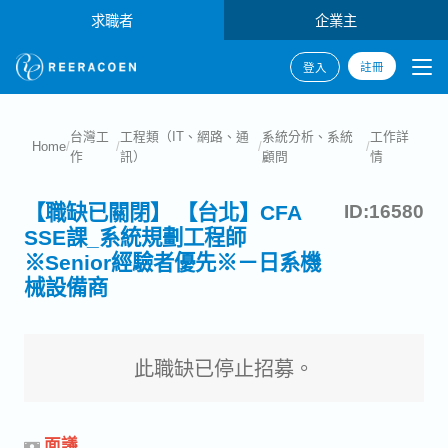
求職者
企業主
註冊
登入
台灣工
工程類（IT、網路、通
系統分析、系統
工作詳
Home
/
/
/
/
作
訊）
顧問
情
【職缺已關閉】 【台北】CFA
ID:16580
SSE課_系統規劃工程師
※Senior經驗者優先※－日系機
械設備商
此職缺已停止招募。
面議