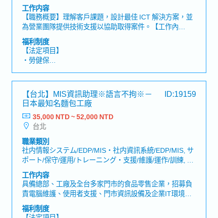
ンジニア(運用/保守)・網路工程師(運作/維護), 社内情報シ
工作内容
・健康檢查
ステム/EDP/MIS・社内資訊系統/EDP/MIS, サポート/保
【職務概要】理解客戶課題，設計最佳 ICT 解決方案，並
守/運用/トレーニング・支援/維護/運作/訓練
為營業團隊提供技術支援以協助取得案件。【工作內
容】・透過客戶訪談進行需求定義・設計網路、資安、伺
福利制度
服器、雲端等解決方案・製作提案書與架構圖・進行提案
【法定項目】
與產品 Demo・提供營業團隊技術支援
・勞健保
・加班費
・各種休假（特別休假、婚假、喪假、生理假、產檢假、
陪產假、產假、育嬰假）
【台北】MIS資訊助理※語言不拘※－
ID:19159
・退休金
日本最知名麵包工廠
35,000 NTD ~ 52,000 NTD
【公司福利】
台北
・年終獎金
・三節獎金
職業類別
・人事考核
社内情報システム/EDP/MIS・社内資訊系統/EDP/MIS, サ
・暑假兩天 (年資滿一年)
ポート/保守/運用/トレーニング・支援/維護/運作/訓練, そ
・年度員工旅遊 (視年度業績而定)
の他(IT/インターネット/通信)エンジニア・其他(IT/網路/
工作内容
・年度員工健康檢查
通訊)工程師
具備總部、工廠及全台多家門市的食品零售企業，招募負
責電腦維護、使用者支援、門市資訊設備及企業IT環境管
理的MIS資訊助理。【工作內容】・負責Windows電腦安
福利制度
裝、設定、日常維護及故障排除・協助Google
【法定項目】