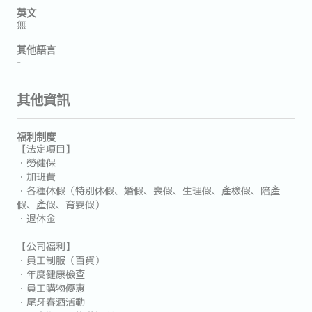
英文
無
其他語言
-
其他資訊
福利制度
【法定項目】
・勞健保
・加班費
・各種休假（特別休假、婚假、喪假、生理假、產檢假、陪產
假、產假、育嬰假）
・退休金
【公司福利】
・員工制服（百貨）
・年度健康檢查
・員工購物優惠
・尾牙春酒活動