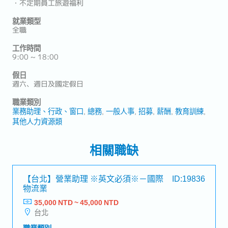
・不定期員工旅遊福利
就業類型
全職
工作時間
9:00 ~ 18:00
假日
週六、週日及國定假日
職業類別
業務助理、行政、窗口
總務
一般人事
招募
薪酬
教育訓練
其他人力資源類
相關職缺
【台北】營業助理 ※英文必須※－國際
ID:19836
物流業
35,000 NTD ~ 45,000 NTD
台北
職業類別