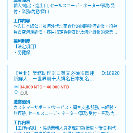
輸入/輸出・進出口, セールスコーディネーター/事務/受
付・業務/內勤/窗口
工作内容
～與日本總公司及海外代理商合作的國際物流企業，招募
負責空海運詢價、客戶指定貨物安排及海外聯繫的營業助
理～【工作內容】・協助業務人員及客戶經理處理日常業
福利制度
務・處理客戶指定貨物及出貨相關作業・回覆既有客戶的
【法定項目】
需求・處理空運及海運詢價、報價作業・以Email為主與海
・勞健保
外代理商進行聯繫及協調・建立及管理客戶信用額度・建
・加班費
立及維護新客戶資料與相關紀錄・與公司內部相關部門聯
・各種休假（特別休假、婚假、喪假、生理假、產檢假、
繫並確認作業進度【魅力】・可透過與海外代理商聯繫，
陪產假、產假、育嬰假）
【台北】業務助理※日英文必須※歡迎
ID:18920
累積國際貿易及空海運實務知識。【產品／服務內容】・
・退休金
新鮮人！ー世界前十大排名日本知名連
國際物流服務・空運及海運服務・貨物運輸及進出口相關
接器大廠
服務
34,000 NTD ~ 40,000 NTD
【公司福利】
台北
＜法定＞
※依照日本法律規定
職業類別
・社會保險(健康保險、雇用保險、勞災保險、厚生年金保
カスタマーサポート/サービス・顧客支援/服務, 未経験・
險)
無經驗, セールスコーディネーター/事務/受付・業務/內
勤/窗口
工作内容
＜公司福利＞
【工作內容】・協助業務人員處理訂單(接單、報價)與代
・年終獎金