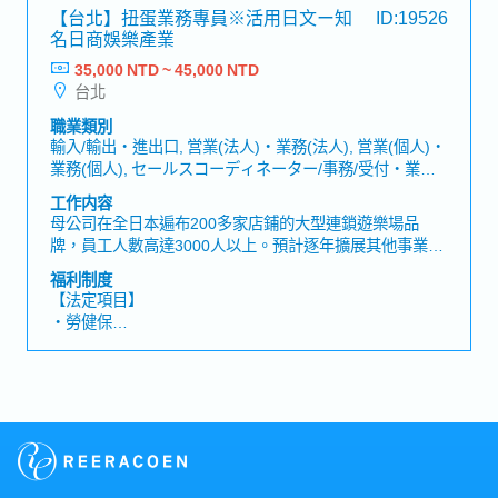
・婚喪喜慶補助
陪產假、產假、育嬰假）
【台北】扭蛋業務專員※活用日文ー知
ID:19526
戶，或前往物流據點、倉庫等現場進行訪查與確認
・員工提案改善獎金
・退休金
名日商娛樂產業
・三節獎金 (春節.端午.中秋)
35,000 NTD ~ 45,000 NTD
・生日禮金
【公司福利】
台北
(工讀生及約聘人員非比照正職福利)
獎金：固定1.25個月＋變動獎金（依公司業績發放）
職業類別
輸入/輸出・進出口, 営業(法人)・業務(法人), 営業(個人)・
業務(個人), セールスコーディネーター/事務/受付・業務/
內勤/窗口
工作内容
母公司在全日本遍布200多家店鋪的大型連鎖遊樂場品
牌，員工人數高達3000人以上。預計逐年擴展其他事業版
圖，持續成長中！【工作內容】・日本窗口對應及會議參
福利制度
與(扭蛋業務相關聯繫與溝通)・商品進出口貿易及通關實
【法定項目】
務作業・與品牌門市現場人員溝通、協調應對(含新店開幕
・勞健保
籌備及協助)・整理相關資料，彙報並分析每月業績狀況・
・加班費
市場調查及競合廠商分析・日籍主管翻譯協助(含門市視察
・各種休假（特別休假、婚假、喪假、生理假、產檢假、
及廠商拜訪等場合)【補充資訊】・會有不定期出差的狀況
陪產假、產假、育嬰假）
（主要目的為門市考察、拜訪合作夥伴、與百貨公司進行
・退休金
會議等）
【公司福利】
・年終獎金（*視公司營運而定，過往平均1~2個月）