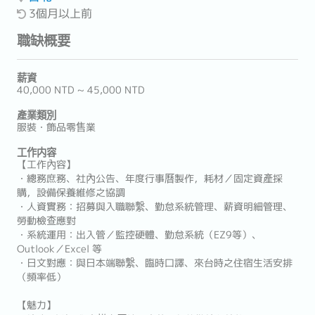
3個月以上前
職缺概要
薪資
40,000 NTD ~ 45,000 NTD
產業類別
服裝・飾品零售業
工作内容
【工作內容】
・總務庶務、社內公告、年度行事曆製作，耗材／固定資產採
購，設備保養維修之協調
・人資實務：招募與入職聯繫、勤怠系統管理、薪資明細管理、
勞動檢查應對
・系統運用：出入管／監控硬體、勤怠系統（EZ9等）、
Outlook／Excel 等
・日文對應：與日本端聯繫、臨時口譯、來台時之住宿生活安排
（頻率低）
【魅力】