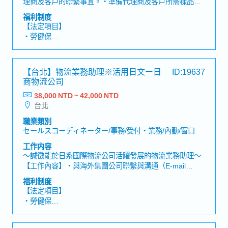
理商及客戶的聯繫事宜。・準備代理商及客戶所需樣品及
・業務津貼
文件，電話及e-mail回覆並確認相關問題需求。・保持與
・伙食津貼
福利制度
客戶、代理商及海外各據點間之聯繫，電話及e-mail回覆
・特別津貼
【法定項目】
並確認及調整交貨日期。・協助業務人員控管出貨，並處
・員工旅遊
・勞健保
理出貨相關文件作業。・負責追蹤工廠生產及協調出貨進
・尾牙
・加班費
度，並隨時掌控進度。・協助業務人員處理銷售業務相關
・健康檢查
・各種休假（特別休假、婚假、喪假、生理假、產檢假、
作業。・其他主管及業務交辦事項。【組織人數】52名
※上述月薪已包含業務・伙食・特別津貼。
陪產假、產假、育嬰假）
【台北】物流業務助理※活用日文ー日
ID:19637
・退休金
商物流公司
38,000 NTD ~ 42,000 NTD
【公司福利】
台北
・ 年度獎金 (夏季及冬季，2次/年) *視公司業績目標達成獎
金發放。職務類別，個人績效及整體業績達成情況，有所
職業類別
不同。過往平均約2個月以上。
セールスコーディネーター/事務/受付・業務/內勤/窗口
・完備的教育訓練制度 (公司內部教育訓練與外部專業機構
工作内容
研修，並提供自我進修機會)
～誠徵能於日系國際物流公司活躍發展的物流業務助理～
・人事考評 (1次/年) *根據工作表現，具調薪機會
【工作內容】・與海外集團公司聯繫與溝通（E-mail
・外語學習補助
等）・客戶對應與關係維護（E-mail 等）・資料整理、數
・員工旅遊
福利制度
據分析及文件製作・協助業務相關工作（報價單製作、市
・員工健康檢查
【法定項目】
場資訊蒐集等）・針對客戶提出的問題（如物流相關法
・交通津貼
・勞健保
規、進出口規定等）進行調查並回覆・運用空運、海運、
・重視每位員工發展的多元溝通管道及人性化管理制度
・加班費
鐵路及卡車等運輸方式，協調並安排國際貨物進出口運輸
・部門定期聚餐補助金
・各種休假（特別休假、婚假、喪假、生理假、產檢假、
作業【補充資訊】・依業務需求，可能需陪同業務拜訪客