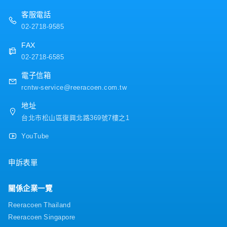
・人事考評（一年1次）
・三節禮金 (禮券)
客服電話
・勞退提撥、員工團體保險
02-2718-9585
・每月通勤津貼 ( 上限2,000，實支實付 )
・颱風出勤津貼
FAX
・定期健康檢查（可申請公假及交通費）
02-2718-6585
・婚喪喜慶補助
電子信箱
rcntw-service@reeracoen.com.tw
地址
台北市松山區復興北路369號7樓之1
YouTube
申訴表單
關係企業一覽
Reeracoen Thailand
Reeracoen Singapore