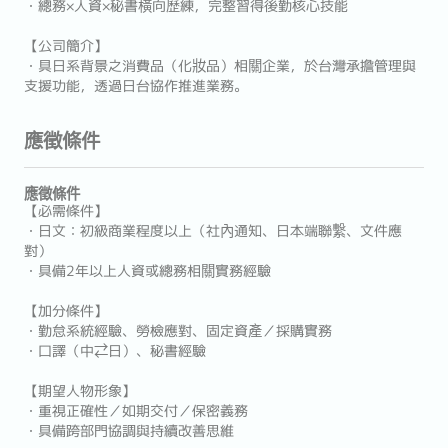
・總務×人資×秘書橫向歷練，完整習得後勤核心技能
【公司簡介】
・具日系背景之消費品（化妝品）相關企業，於台灣承擔管理與
支援功能，透過日台協作推進業務。
應徵條件
應徵條件
【必需條件】
・日文：初級商業程度以上（社內通知、日本端聯繫、文件應
對）
・具備2年以上人資或總務相關實務經驗
【加分條件】
・勤怠系統經驗、勞檢應對、固定資產／採購實務
・口譯（中⇄日）、秘書經驗
【期望人物形象】
・重視正確性／如期交付／保密義務
・具備跨部門協調與持續改善思維