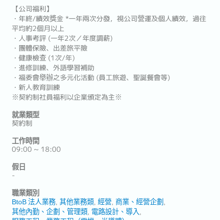
【公司福利】
・年終/績效獎金 *一年兩次分發，視公司營運及個人績效，過往
平均約2個月以上
・人事考評 (一年2次／年度調薪)
・團體保險、出差旅平險
・健康檢查 (1次/年)
・進修訓練、外語學習補助
・福委會舉辦之多元化活動 (員工旅遊、聖誕餐會等)
・新人教育訓練
※契約制社員福利以企業頒定為主※
就業類型
契約制
工作時間
09:00 ~ 18:00
假日
-
職業類別
BtoB 法人業務
其他業務類
經營
商業、經營企劃
其他內勤、企劃、管理類
電路設計、導入