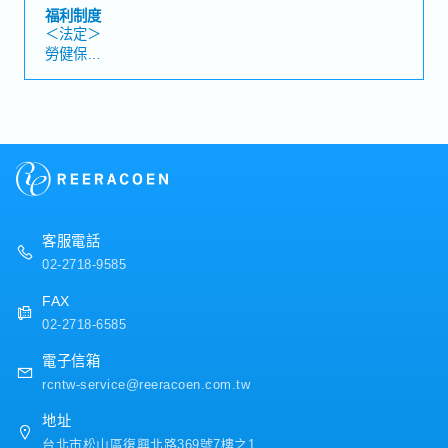
國際進出口、國內運輸、倉儲管理及庫存管理等整體物流
・免費零食無限供應、免費咖啡無限供應
福利制度
服務業務・開發新客戶並維護既有客戶關係※主要以新客
・員工國內旅遊、家庭日
＜法定＞
戶開發為主・透過電話開發潛在客戶，安排拜訪行程並進
勞健保
行業務提案・了解客戶需求，提供最適合的物流解決方案
加班費
各種休假(特別休假、婚假、喪假、生理假、產檢假、陪產
假、產假、育嬰假)
退休金
＜公司福利＞
・獎金：1個月～※依公司內部規定決定
・三節獎金
・員工旅遊(不定期)
客服電話
02-2718-9585
FAX
02-2718-6585
電子信箱
rcntw-service@reeracoen.com.tw
地址
台北市松山區復興北路369號7樓之1