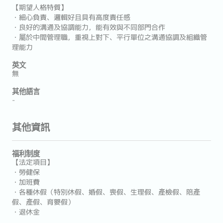
【期望人格特質】
・細心負責、邏輯好且具有高度責任感
・良好的溝通及協調能力，能有效與不同部門合作
・屬於中間管理職，重視上對下、平行單位之溝通協調及組織管
理能力
英文
無
其他語言
-
其他資訊
福利制度
【法定項目】
・勞健保
・加班費
・各種休假（特別休假、婚假、喪假、生理假、產檢假、陪產
假、產假、育嬰假）
・退休金