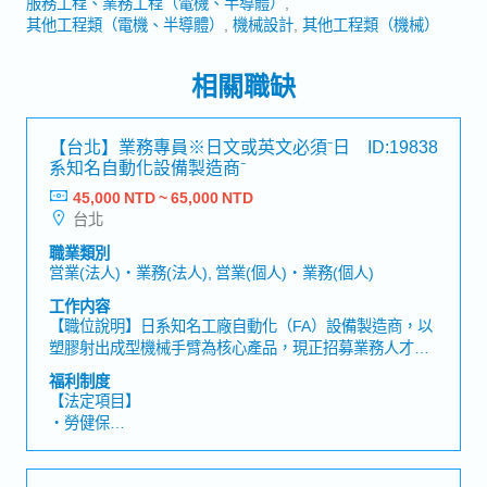
服務工程、業務工程（電機、半導體）
其他工程類（電機、半導體）
機械設計
其他工程類（機械）
相關職缺
【台北】業務專員※日文或英文必須⁻日
ID:19838
系知名自動化設備製造商⁻
45,000 NTD ~ 65,000 NTD
台北
職業類別
営業(法人)・業務(法人), 営業(個人)・業務(個人)
工作内容
【職位說明】日系知名工廠自動化（FA）設備製造商，以
塑膠射出成型機械手臂為核心產品，現正招募業務人才！
【工作內容】・維護既有客戶關係，並進行提案型業務・
福利制度
運用休眠客戶名單等資源，開發新客戶・依據客戶需求提
【法定項目】
出最適合的產品方案・製作報價單・管理產品交期及出貨
・勞健保
時程・拜訪客戶並進行業務洽談【補充資訊】・提供公司
・加班費
公務車・主要客戶產業：電子相關、醫療產業、容器製造
・各種休假（特別休假、婚假、喪假、生理假、產檢假、
相關、日用品／雜貨相關產業
陪產假、產假、育嬰假）