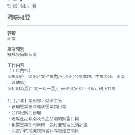
約1個月 前
職缺概要
薪資
面議
產業類別
機械設備製造業
工作内容
【工作內容】
※視職位，須配合案件國內/外出差(台灣本地、中國大陸、東南
亞等地區)
※初期為簽約制(一年一簽)，表現良好者2~3年可轉正社員
1)【台北】業務部／儲備主管
・管理營業團隊達成營業額目標
・合作經銷商管理
・達成產品類別及各產品別的銷售目標
・根據營業部門策略，執行並管理促銷計畫
・與客戶的關鍵決策者及高層建立關係