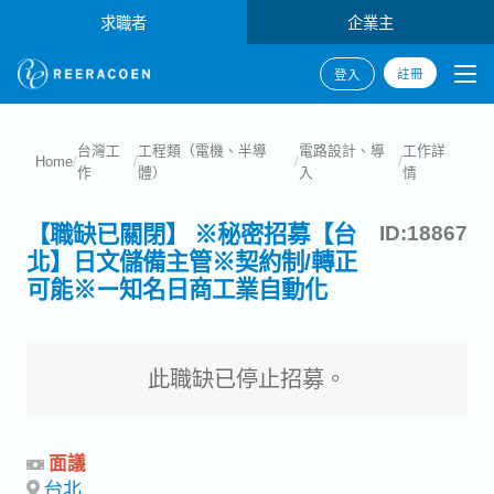
求職者
企業主
註冊
登入
台灣工
工程類（電機、半導
電路設計、導
工作詳
Home
/
/
/
/
作
體）
入
情
【職缺已關閉】 ※秘密招募【台
ID:18867
北】日文儲備主管※契約制/轉正
可能※ー知名日商工業自動化
此職缺已停止招募。
面議
台北