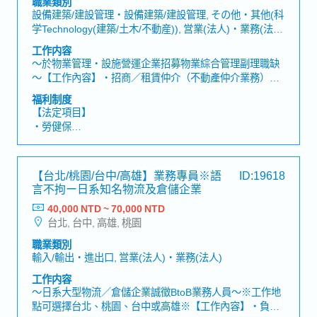
職業類別
・中秋禮券/春節禮券/生日禮券
設備建築/建設管理・設備建築/建設管理, その他・其他(科
・英日語言津貼、效率津貼、其他技術津貼、交通津貼
学Technology(建築/土木/不動産)), 営業(法人)・業務(法
・日文語言進修、自主專業外部訓練、年度教育訓練
人), 営業(個人)・業務(個人), その他(営業)・其他(業務)
工作内容
・結婚禮券、住院慰問禮券
～於物業管理・設施營運企業招募物業綜合管理副理職缺
・健康檢查
～【工作內容】・招商／租賃仲介（不動產仲介業務）制
度建立・提供商辦大樓內企業承租戶日常營運需求及諮
福利制度
詢・維持協力廠商履約成效及業務執行力・建築物永續維
【法定項目】
運管理業務執行・管理團隊人員及工作，教育人員・業主
・勞健保
窗口,客戶之應對,跨部門溝通・支援公司其他案場・協助案
・加班費
場駐點主管・新建規劃案專案協助・執行主管交辦事項
・各種休假(特別休假、婚假、喪假、生理假、產檢假、陪
【補充資訊】・工作地點會調動( 目前以台北市為主)・入
產假、產假、育嬰假)
【台北/桃園/台中/高雄】業務專員※語
ID:19618
職滿一年至日本總部研修一週
・退休金
言不拘ー日系知名物流及倉儲企業
40,000 NTD ~ 70,000 NTD
【企業福利】
台北, 台中, 高雄, 桃園
・績效獎金 (1年2次發放，基本1.6個月)
・人事考核、調薪制度 (1年2次)
職業類別
・員工健康檢查 (1年1次)
輸入/輸出・進出口, 営業(法人)・業務(法人)
・新任到職即享有每半年3天的心靈充電假
工作内容
・額外支付證照津貼
～日系大型物流／倉儲企業誠徵BtoB業務人員～※工作地
・證照課程訓練費用補助 (公司指定項目)
點可選擇台北、桃園、台中或高雄※【工作內容】・負責
・迎新會、慶生會、部門聚餐、三節禮品