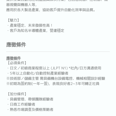
器視覺與機器人等，
應用於各大製造產業，協助客戶提升自動化效率與品質。
【魅力】
・產業穩定、未來發展性高！
・客戶為知名半導體產業，營運穩定
應徵條件
應徵條件
【必須条件】
・日文／初級商業程度以上 (JLPT N1) *社內/日方溝通使用
・5年以上自動化/自動控制產業經驗者
※技術部／儲備主管 需具備機台設備電控、機械相關設計經驗
※初期為簽約制(一年一簽)，表現良好者2~3年可轉正社員
【加分條件】
・具備管理、帶領團隊經驗者
・日商工作經驗者
・熟悉市場調查及價格策略者