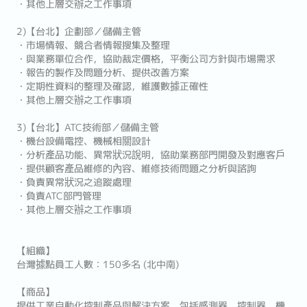
・其他上層交辦之工作事項
2)【台北】企劃部／儲備主管
・市場情報、競合者情報搜集及整理
・與業務單位合作，協助裁定價格，平衡公司方針與市場需求
・報告的製作及問題分析、提供改善方案
・定期性資料的整理及確認，維護數據正確性
・其他上層交辦之工作事項
3)【台北】ATC技術部／儲備主管
・機台設備電控、機械相關設計
・分析產品功能、異常狀況說明，協助業務部門開發及對應客戶
・提供顧客產品維修的內容、維修技術問題之分析與諮詢
・負責異常狀況之追蹤處理
・負責ATC部門管理
・其他上層交辦之工作事項
【組織】
台灣據點員工人數：150多名 (北中南)
【商品】
提供工業自動化控制產品與解決方案，包括感測器、控制器、機