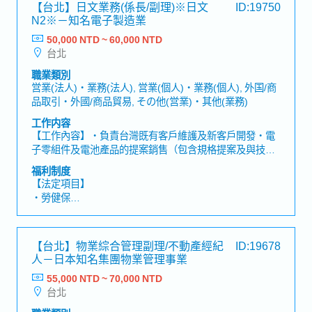
【台北】日文業務(係長/副理)※日文
ID:19750
・退休金
N2※－知名電子製造業
50,000 NTD ~ 60,000 NTD
【公司福利】
台北
・獎金：約1.5個月～※依公司營運績效及個人績效發放
・伙食費
職業類別
・交通津貼
営業(法人)・業務(法人), 営業(個人)・業務(個人), 外国/商
品取引・外國/商品貿易, その他(営業)・其他(業務)
工作内容
【工作內容】・負責台灣既有客戶維護及新客戶開發・電
子零組件及電池產品的提案銷售（包含規格提案及與技術
部門協調）・根據客戶需求進行產品選型，並提供問題解
福利制度
決方案・負責報價製作、價格協商及合約簽訂・與公司內
【法定項目】
部相關部門（研發、品質、生產）密切合作與協調
・勞健保
・加班費
・各種休假（特別休假、婚假、喪假、生理假、產檢假、
陪產假、產假、育嬰假）
【台北】物業綜合管理副理/不動產經紀
ID:19678
・退休金
人－日本知名集團物業管理事業
55,000 NTD ~ 70,000 NTD
【公司福利】
台北
・年終獎金 (約1.5個月)
・勞動/中秋/春節禮金