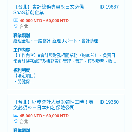
【台北】會計總務專員※日文必備－
ID:19687
SaaS新創企業
40,000 NTD ~ 60,000 NTD
台北
職業類別
経理全般・一般會計, 経理サポート・會計助理
工作内容
【工作內容】■會計與財務相關業務（約80％）・負責日
常會計帳務處理及帳務資料管理・管理、核對發票、收據
等各項憑證文件・與日本總部財務團隊及台灣會計師事務
福利制度
所進行溝通協調・協助會計流程改善與制度優化■總務與管
【法定項目】
理相關業務（約20％）・公司資產、設備及各類契約文件
・勞健保
管理・協助維護辦公環境，提升營運效率・支援員工行政
・加班費
作業及各項內部流程執行・與日本總部管理部門協作，推
・各種休假（特別休假、婚假、喪假、生理假、產檢假、
進各項行政及管理業務■使用工具・內部溝通：Slack・工
陪產假、產假、育嬰假）
【台北】財務會計人員※彈性工時！英
ID:19360
作協作／行程管理：Google Workspace・會計系統：
・退休金
文必須※－日本知名保險公司
Money Forward・費用申請／簽核系統：Bakuraku・出勤
管理：Jobcan【角色定位與期待】此職位將擔任台灣子公
45,000 NTD ~ 60,000 NTD
【公司福利】
司的核心後勤成員，以會計業務為主軸，同時支援總務及
台北
・獎金:過往實績2個月
管理部門相關業務。除了日常帳務處理之外，更期待您能
職業類別
夠與日本總部及外部專業顧問合作，建立更完善的管理制