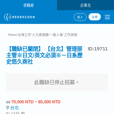
求職者
企業主
註冊
登入
Home
/
台灣工作
/
人力資源類
/
一般人事
/
工作詳情
【職缺已關閉】 【台北】管理部
ID:19711
主管※日文/英文必須※－日系歷
史悠久商社
此職缺已停止招募。
70,000 NTD ~ 85,000 NTD
台北
24日 前