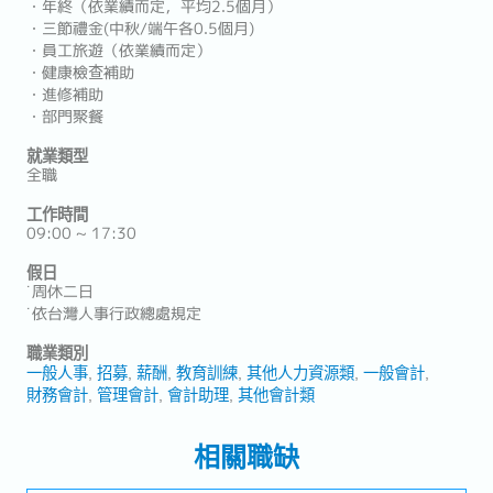
・年終（依業績而定，平均2.5個月）
・三節禮金(中秋/端午各0.5個月)
・員工旅遊（依業績而定）
・健康檢查補助
・進修補助
・部門聚餐
就業類型
全職
工作時間
09:00 ~ 17:30
假日
˙周休二日
˙依台灣人事行政總處規定
職業類別
一般人事
招募
薪酬
教育訓練
其他人力資源類
一般會計
財務會計
管理會計
會計助理
其他會計類
相關職缺