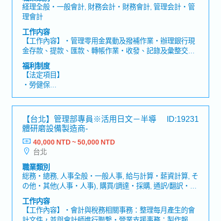
経理全般・一般會計, 財務会計・財務會計, 管理会計・管
度與作業流程，成為支撐海外據點穩定成長的重要角色。
理會計
工作内容
【工作內容】・管理零用金異動及撥補作業・辦理銀行現
金存款、提款、匯款、轉帳作業・收發、記錄及彙整交易
產生之原始憑證，並登錄至會計系統製作傳票・處理保險
福利制度
／再保險公司或廠商貨款或費用等應付款項帳務・處理保
【法定項目】
險／再保公司應收款項帳務・處理其他一般會計帳務・申
・勞健保
報營業稅、營所稅等各項稅務・對應會計師事務所、年度
・加班費
結算稅務申報相關作業・其他主管交辦事項【魅力】・日
・各種休假（特別休假、婚假、喪假、生理假、產檢假、
系大型保險公司，可建立穩定職涯，發展性佳！・能充分
陪產假、產假、育嬰假）
【台北】管理部專員※活用日文－半導
ID:19231
運用自身的專業知識與技能！
・退休金
體研磨設備製造商-
40,000 NTD ~ 50,000 NTD
【公司福利】
台北
・三節獎金
・獎金：依公司業績及個人表現
職業類別
・勞保費補助
総務・總務, 人事全般・一般人事, 給与計算・薪資計算, そ
・優於勞基法之有薪假
の他・其他(人事・人事), 購買/調達・採購, 通訳/翻訳・口
・不定期國內外員工旅遊或旅遊津貼
譯/翻譯, セールスコーディネーター/事務/受付・業務/內
工作内容
・團保及企業年金（全額公司補助）
勤/窗口
【工作內容】・會計與稅務相關事務：整理每月產生的會
・員工教育訓練
計文件，並與會計師進行聯繫・營業支援事務：製作報價