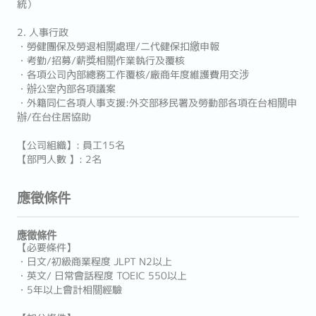
統）
2. 人事行政
・勞健團保及勞退相關處理/二代健保扣繳申報
・考勤/招募/薪獎相關作業執行及覆核
・各項公司內部總務工作覆核/廠商年度維護費用交涉
・辦公室內部各項議案
・外籍同仁各項人事支援:外交部移民署及勞動部各項在台相關申
辦/在台住居協助
【公司組織】: 員工15名
【部門人數 】: 2名
應徵條件
應徵條件
【必要條件】
・日文/初級商業程度 JLPT N2以上
・英文/ 日常會話程度 TOEIC 550以上
・5年以上會計相關經驗