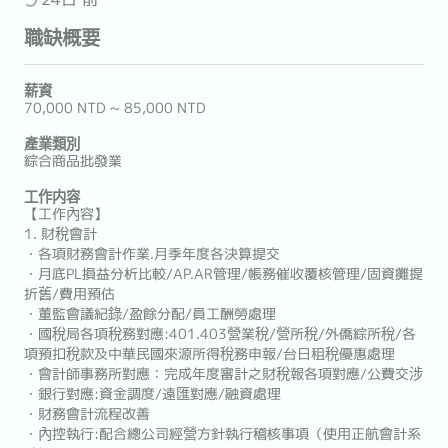
職缺概要
薪資
70,000 NTD ~ 85,000 NTD
產業類別
綜合商品批發業
工作内容
【工作內容】
1. 財稅會計
・各項財務會計作業.月季年度各決算提交
・月底PL損益分析比較/AP.AR管理/帳務催收覆核管理/固資攤提
折舊/費用預估
・董監會議紀錄/盈餘分配/員工酬勞處理
・國稅局各項稅務對應:401.403營業稅/營所稅/外僑綜所稅/各
項預扣稅款及中華民國來源所得稅務申報/台日租稅優惠處理
・會計師事務所對應：完成年度審計之財稅報各項對應/公費交涉
・銀行對應:資金調度/遠匯對應/融資處理
・財務會計流程改善
・內控執行:配合總公司經營方針執行稽核事項（使用正航會計系