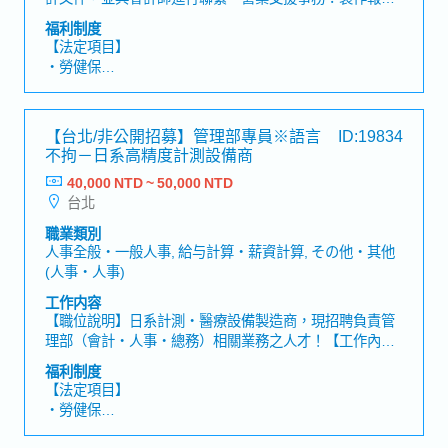
・相關專業證照加給
單與發票・人事／勞務管理：薪資計算，以及勞工保險、
・不定時聚餐
福利制度
健康保險等相關手續業務・總務／物品管理：公司內部物
・遠端居家上班
【法定項目】
品管理與整理，作為事務局進行整體管理業務・現場口譯
・彈性上下班
・勞健保
業務：在工程師不會說日語時，前往客戶現場提供口譯服
・加班費
務※需不定期於台灣國內出差（部分情況可能需過夜住
・各種休假（特別休假、婚假、喪假、生理假、產檢假、
宿）【魅力】・可以充分發揮過往的經驗・透過隨同翻譯
陪產假、產假、育嬰假）
【台北/非公開招募】管理部專員※語言
ID:19834
出差，能進一步提升自身的日語能力
・退休金
不拘－日系高精度計測設備商
40,000 NTD ~ 50,000 NTD
【公司福利】
台北
・獎金：2個月（依業績而異）
職業類別
人事全般・一般人事, 給与計算・薪資計算, その他・其他
(人事・人事)
工作内容
【職位說明】日系計測・醫療設備製造商，現招聘負責管
理部（會計・人事・總務）相關業務之人才！【工作內
容】・導入及支援新ERP系統（ODOO）之運用・與會計
福利制度
師事務所進行溝通及相關聯繫作業・製作月度／年度會計
【法定項目】
資料，管理財務相關數據・確認發票／費用相關文件並進
・勞健保
行會計處理・管理、更新員工資料及人事相關文件・負責
・加班費
員工到離職手續、出勤管理等人事作業・辦公室管理、物