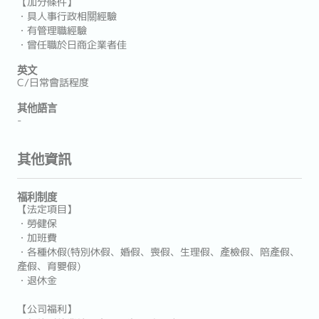
【加分條件】
・具人事行政相關經驗
・有管理職經驗
・曾任職於日商企業者佳
英文
C/日常會話程度
其他語言
-
其他資訊
福利制度
【法定項目】
・勞健保
・加班費
・各種休假(特別休假、婚假、喪假、生理假、產檢假、陪產假、
產假、育嬰假)
・退休金
【公司福利】