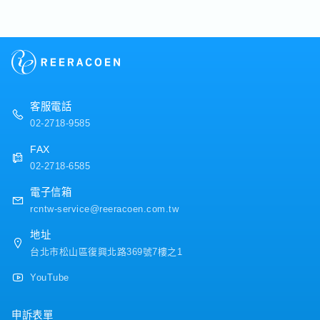
・各種休假（特別休假、婚假、喪假、生理假、產檢假、
品管理及各項總務事務執行・其他主管交辦事項【業務比
陪產假、產假、育嬰假）
例】・會計業務：40％・人事業務：20％・總務業務：
・退休金
40％【職位的魅力】・可累積管理部門多元化的工作經
驗・可於穩定的日系企業環境中工作・小型組織架構下，
【公司福利】
可接觸並累積廣泛的業務經驗
獎金：過去實績為2個月（視業績可能有所變動）
客服電話
02-2718-9585
FAX
02-2718-6585
電子信箱
rcntw-service@reeracoen.com.tw
地址
台北市松山區復興北路369號7樓之1
YouTube
申訴表單